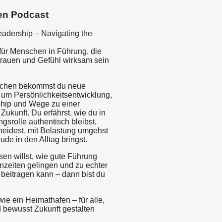
en Podcast
eadership – Navigating the
für Menschen in Führung, die
rtrauen und Gefühl wirksam sein
ochen bekommst du neue
 um Persönlichkeitsentwicklung,
hip und Wege zu einer
Zukunft. Du erfährst, wie du in
gsrolle authentisch bleibst,
heidest, mit Belastung umgehst
de in den Alltag bringst.
en willst, wie gute Führung
enzeiten gelingen und zu echter
beitragen kann – dann bist du
ie ein Heimathafen – für alle,
d bewusst Zukunft gestalten