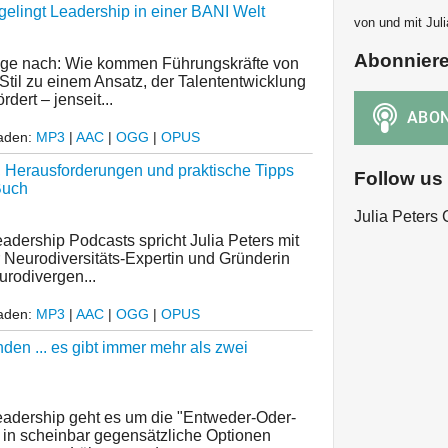
gelingt Leadership in einer BANI Welt
von und mit Juli
Abonnier
rage nach: Wie kommen Führungskräfte von
Stil zu einem Ansatz, der Talententwicklung
ert – jenseit...
laden:
MP3
|
AAC
|
OGG
|
OPUS
, Herausforderungen und praktische Tipps
Follow us
Buch
Julia Peters
adership Podcasts spricht Julia Peters mit
r Neurodiversitäts-Expertin und Gründerin
urodivergen...
laden:
MP3
|
AAC
|
OGG
|
OPUS
en ... es gibt immer mehr als zwei
Leadership geht es um die "Entweder-Oder-
 in scheinbar gegensätzliche Optionen