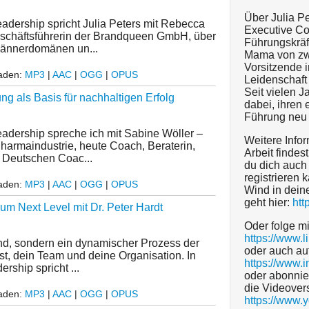
Über Julia Pe
eadership spricht Julia Peters mit Rebecca
Executive Co
eschäftsführerin der Brandqueen GmbH, über
Führungskrä
Männerdomänen un...
Mama von zw
Vorsitzende 
laden:
MP3
|
AAC
|
OGG
|
OPUS
Leidenschaft
Seit vielen 
ng als Basis für nachhaltigen Erfolg
dabei, ihren
Führung neu
eadership spreche ich mit Sabine Wöller –
Weitere Info
harmaindustrie, heute Coach, Beraterin,
Arbeit findes
m Deutschen Coac...
du dich auch
registrieren 
laden:
MP3
|
AAC
|
OGG
|
OPUS
Wind in dei
geht hier:
htt
m Next Level mit Dr. Peter Hardt
Oder folge mi
https://www.l
and, sondern ein dynamischer Prozess der
oder auch au
st, dein Team und deine Organisation. In
https://www.
rship spricht ...
oder abonnie
die Videover
laden:
MP3
|
AAC
|
OGG
|
OPUS
https://www.