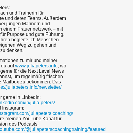
ters:
ach und Trainerin für
fte und deren Teams. Außerdem
ei jungen Männern und
in einem Frauennetzwerk – mit
 für Purpose und gute Führung.
Jahren begleite ich Menschen
 eigenen Weg zu gehen und
 zu denken.
rmationen zu mir und meiner
t du auf
www.juliapeters.info
, wo
 gerne für die Next Level News
kannst, um regelmäßig frischen
ne Mailbox zu bekommen. Das
ps://juliapeters.info/newsletter/
r gerne in LinkedIn:
inkedin.com/in/julia-peters/
f Instagram:
instagram.com/juliapeters.coaching/
re meinen YouTube Kanal für
sion des Podcasts:
youtube.com/@juliapeterscoachingtraining/featured