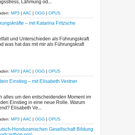
ngsstress, Lähmung od...
laden:
MP3
|
AAC
|
OGG
|
OPUS
rungskräfte – mit Katarina Fritzsche
lfalt und Unterschieden als Führungskraft
 was hat das mit mir als Führungskraft
laden:
MP3
|
AAC
|
OGG
|
OPUS
ein Einstieg – mit Elisabeth Vestner
ich alles um den entscheidenden Moment im
 den Einstieg in eine neue Rolle. Warum
end? Elisabeth Ve...
laden:
MP3
|
AAC
|
OGG
|
OPUS
tsch-Honduranischen Gesellschaft Bildung
 Podcasthon.org)