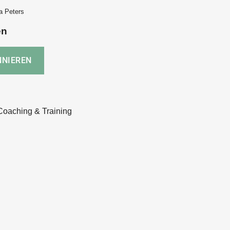
a Peters
en
 Coaching & Training