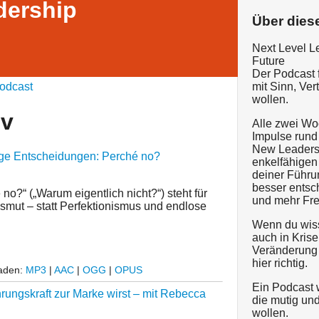
dership
Über dies
Next Level L
Future
Der Podcast 
odcast
mit Sinn, Ve
wollen.
iv
Alle zwei W
Impulse rund
New Leaders
tige Entscheidungen: Perché no?
enkelfähigen 
deiner Führun
besser entsc
no?“ („Warum eigentlich nicht?“) steht für
und mehr Freu
smut – statt Perfektionismus und endlose
Wenn du wiss
auch in Kris
Veränderung 
hier richtig.
laden:
MP3
|
AAC
|
OGG
|
OPUS
Ein Podcast w
rungskraft zur Marke wirst – mit Rebecca
die mutig un
wollen.